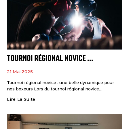
De
La
Saison
:
Des
Performances
Prometteuses
TOURNOI RÉGIONAL NOVICE AMATEUR
21 Mai 2025
Tournoi régional novice : une belle dynamique pour
nos boxeurs Lors du tournoi régional novice…
Lire La Suite
Tournoi
Régional
Novice
Amateur