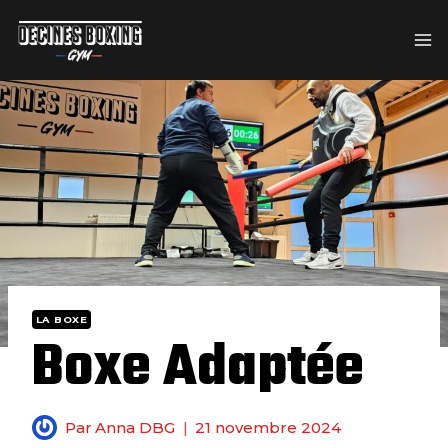
modal-check
LA BOXE
Boxe Adaptée
Par
Anna DBG
21 novembre 2024